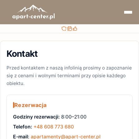
Bezpieczna rezerwacja
Sprawdzaj terminy i ceny
Obsługa przed i po rezerwacji
Kontakt
Przed kontaktem z naszą infolinią prosimy o zapoznanie
się z cenami i wolnymi terminami przy opisie każdego
obiektu.
Rezerwacja
Godziny rezerwacji:
8:00–21:00
Telefon:
+48 608 773 680
E-mail:
apartamenty@apart-center.pl