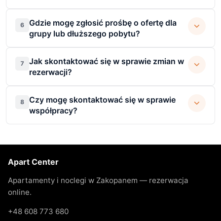
Gdzie mogę zgłosić prośbę o ofertę dla
6
grupy lub dłuższego pobytu?
Jak skontaktować się w sprawie zmian w
7
rezerwacji?
Czy mogę skontaktować się w sprawie
8
współpracy?
Apart Center
Apartamenty i noclegi w Zakopanem — rezerwacja
online.
+48 608 773 680