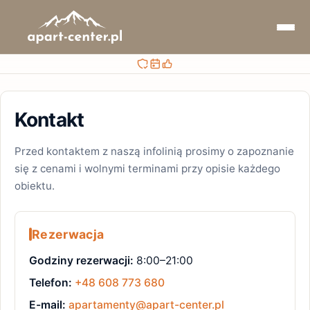
Bezpieczna rezerwacja
Sprawdzaj terminy i ceny
Obsługa przed i po rezerwacji
Kontakt
Przed kontaktem z naszą infolinią prosimy o zapoznanie
się z cenami i wolnymi terminami przy opisie każdego
obiektu.
Rezerwacja
Godziny rezerwacji:
8:00–21:00
Telefon:
+48 608 773 680
E-mail:
apartamenty@apart-center.pl