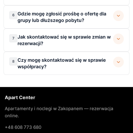
Gdzie mogę zgłosić prośbę o ofertę dla
6
grupy lub dłuższego pobytu?
Jak skontaktować się w sprawie zmian w
7
rezerwacji?
Czy mogę skontaktować się w sprawie
8
współpracy?
Apart Center
Apartamenty i noclegi w Zakopanem — rezerwacja
online.
+48 608 773 680