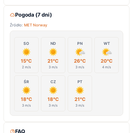
Pogoda (7 dni)
Źródło:
MET Norway
SO
ND
PN
WT
15°C
21°C
26°C
20°C
2 m/s
3 m/s
3 m/s
4 m/s
ŚR
CZ
PT
18°C
18°C
21°C
3 m/s
3 m/s
3 m/s
FAQ