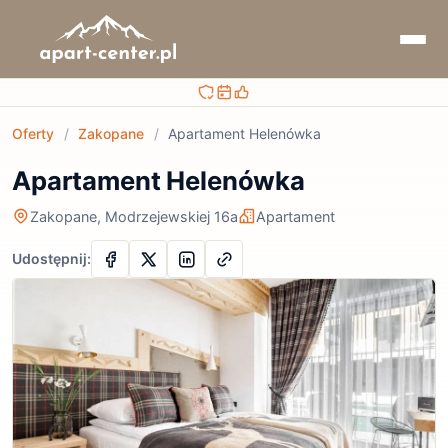
Bezpieczna rezerwacja
Sprawdzaj terminy i ceny
Obsługa przed i po rezerwacji
Oferty
/
Zakopane
/
Apartament Helenówka
Apartament Helenówka
Zakopane, Modrzejewskiej 16a
Apartament
Udostępnij: