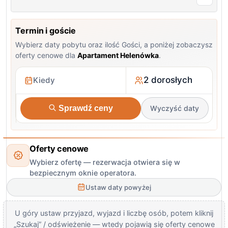
Termin i goście
Wybierz daty pobytu oraz ilość Gości, a poniżej zobaczysz
oferty cenowe dla
Apartament Helenówka
.
2 dorosłych
Sprawdź ceny
Wyczyść daty
Oferty cenowe
Wybierz ofertę — rezerwacja otwiera się w
bezpiecznym oknie operatora.
Ustaw daty powyżej
U góry ustaw przyjazd, wyjazd i liczbę osób, potem kliknij
„Szukaj” / odświeżenie — wtedy pojawią się oferty cenowe