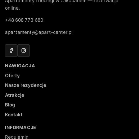
Apartamenty i noclegi w Zakopanem — rezerwacja
online.
+48 608 773 680
apartamenty@apart-center.pl
Facebook
Instagram
NAWIGACJA
Oferty
Nasze rezydencje
Atrakcje
Blog
Kontakt
INFORMACJE
Regulamin