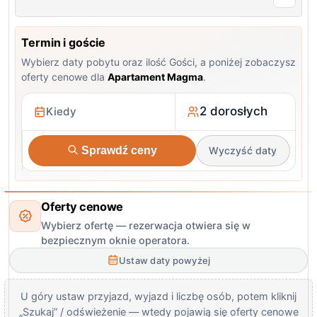
Termin i goście
Wybierz daty pobytu oraz ilość Gości, a poniżej zobaczysz
oferty cenowe dla
Apartament Magma
.
2 dorosłych
Sprawdź ceny
Wyczyść daty
Oferty cenowe
Wybierz ofertę — rezerwacja otwiera się w
bezpiecznym oknie operatora.
Ustaw daty powyżej
U góry ustaw przyjazd, wyjazd i liczbę osób, potem kliknij
„Szukaj” / odświeżenie — wtedy pojawią się oferty cenowe