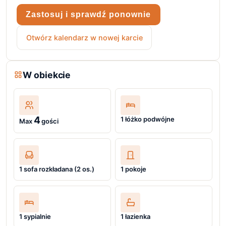
Zastosuj i sprawdź ponownie
Otwórz kalendarz w nowej karcie
W obiekcie
4
1 łóżko podwójne
Max
gości
1 sofa rozkładana (2 os.)
1 pokoje
1 sypialnie
1 łazienka