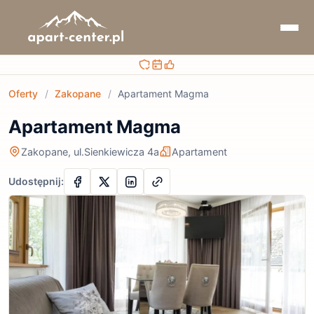
Bezpieczna rezerwacja
Sprawdzaj terminy i ceny
Obsługa przed i po rezerwacji
Oferty
/
Zakopane
/
Apartament Magma
Apartament Magma
Zakopane, ul.Sienkiewicza 4a
Apartament
Udostępnij: