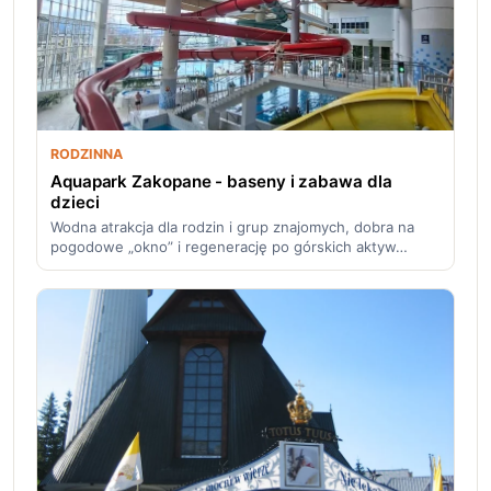
RODZINNA
Aquapark Zakopane - baseny i zabawa dla
dzieci
Wodna atrakcja dla rodzin i grup znajomych, dobra na
pogodowe „okno” i regenerację po górskich aktyw…