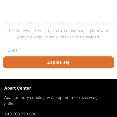
Bądź pierwszy na promocje i wolne terminy
Krótki newsletter — tylko to, co pomoże zaplanować
pobyt: okazje, sezony i inspiracje na wyjazd.
Adres e-mail
Zapisz się
Apart Center
Apartamenty i noclegi w Zakopanem — rezerwacja
online.
+48 608 773 680