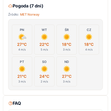
Pogoda (7 dni)
Źródło:
MET Norway
PN
WT
ŚR
CZ
27°C
22°C
18°C
18°C
4 m/s
5 m/s
3 m/s
4 m/s
PT
SO
ND
21°C
24°C
27°C
3 m/s
2 m/s
3 m/s
FAQ