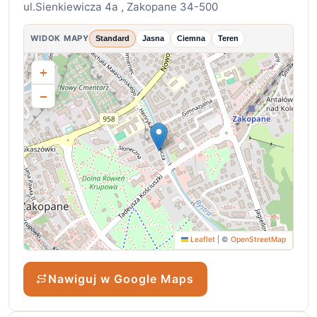
ul.Sienkiewicza 4a , Zakopane 34-500
WIDOK MAPY
Standard
Jasna
Ciemna
Teren
+
−
Leaflet
|
©
OpenStreetMap
Nawiguj w Google Maps