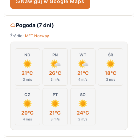
Nawiguj w Google Maps
Pogoda (7 dni)
Źródło:
MET Norway
ND
PN
WT
ŚR
21°C
26°C
21°C
18°C
3 m/s
3 m/s
4 m/s
3 m/s
CZ
PT
SO
20°C
21°C
24°C
4 m/s
3 m/s
2 m/s