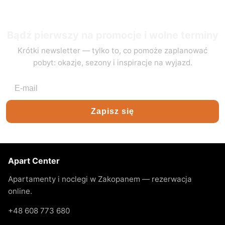
Bądź pierwszy na promocje i wolne terminy
Krótki newsletter — tylko to, co pomoże zaplanować
pobyt: okazje, sezony i inspiracje na wyjazd.
Adres e-mail
Zapisz się
Apart Center
Apartamenty i noclegi w Zakopanem — rezerwacja
online.
+48 608 773 680