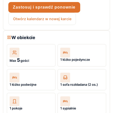
Zastosuj i sprawdź ponownie
Otwórz kalendarz w nowej karcie
W obiekcie
5
1 łóżko pojedyncze
Max
gości
1 łóżko podwójne
1 sofa rozkładana (2 os.)
1 pokoje
1 sypialnie