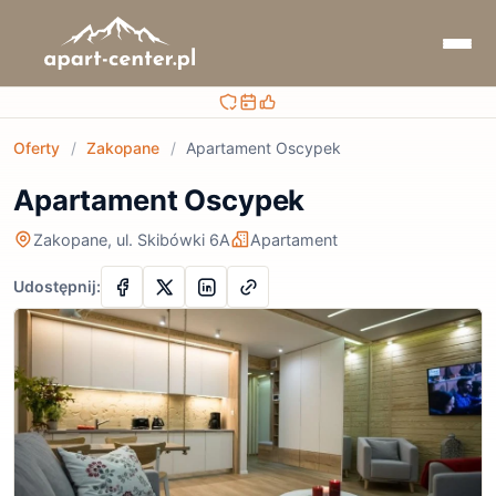
Bezpieczna rezerwacja
Sprawdzaj terminy i ceny
Obsługa przed i po rezerwacji
Oferty
/
Zakopane
/
Apartament Oscypek
Apartament Oscypek
Zakopane, ul. Skibówki 6A
Apartament
Udostępnij: