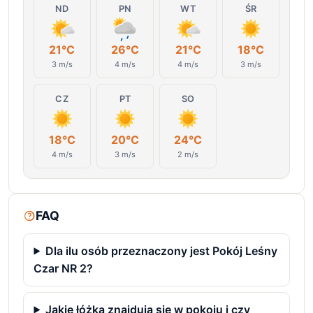
ND
PN
WT
ŚR
21°C
26°C
21°C
18°C
3 m/s
4 m/s
4 m/s
3 m/s
CZ
PT
SO
18°C
20°C
24°C
4 m/s
3 m/s
2 m/s
FAQ
Dla ilu osób przeznaczony jest Pokój Leśny
Czar NR 2?
Jakie łóżka znajdują się w pokoju i czy