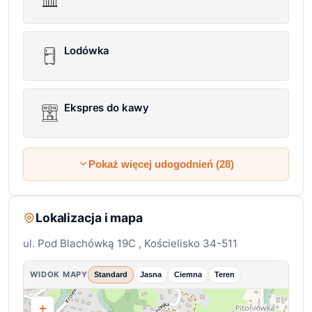
Lodówka
Ekspres do kawy
Pokaż więcej udogodnień (28)
Lokalizacja i mapa
ul. Pod Blachówką 19C , Kościelisko 34-511
WIDOK MAPY
Standard
Jasna
Ciemna
Teren
+