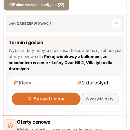
Pokaż wszystkie zdjęcia (22)
JAK ZAREZERWOWAĆ?
Termin i goście
Wybierz daty pobytu oraz ilość Gości, a poniżej zobaczysz
oferty cenowe dla
Pokój widokowy z balkonem, ze
śniadaniem w cenie - Leśny Czar NR 2, Villa tylko dla
dorosłych.
.
2 dorosłych
Sprawdź ceny
Wyczyść daty
Oferty cenowe
Wybierz ofertę — rezerwacja otwiera się w