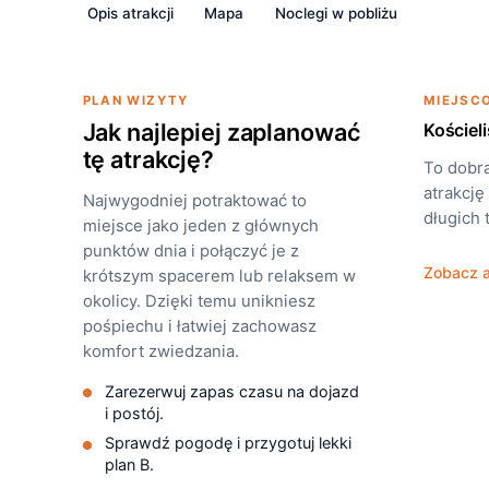
Opis atrakcji
Mapa
Noclegi w pobliżu
PLAN WIZYTY
MIEJSC
Jak najlepiej zaplanować
Kościel
tę atrakcję?
To dobra
atrakcję
Najwygodniej potraktować to
długich 
miejsce jako jeden z głównych
punktów dnia i połączyć je z
Zobacz a
krótszym spacerem lub relaksem w
okolicy. Dzięki temu unikniesz
pośpiechu i łatwiej zachowasz
komfort zwiedzania.
Zarezerwuj zapas czasu na dojazd
i postój.
Sprawdź pogodę i przygotuj lekki
plan B.