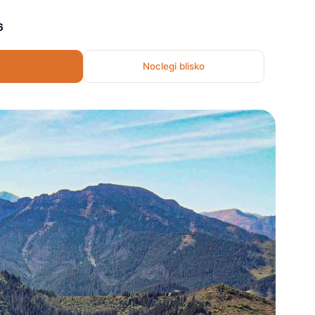
6
Noclegi blisko