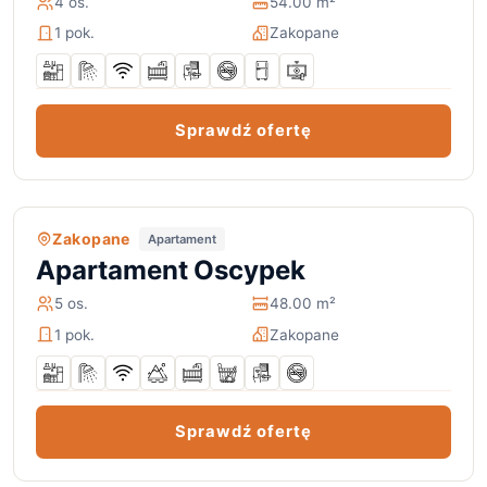
4 os.
54.00 m²
1 pok.
Zakopane
Sprawdź ofertę
Zakopane
Apartament
Apartament Oscypek
5 os.
48.00 m²
1 pok.
Zakopane
Sprawdź ofertę