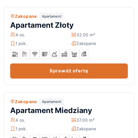
Zakopane
Apartament
Apartament Złoty
4 os.
32.00 m²
1 pok.
Zakopane
Sprawdź ofertę
Zakopane
Apartament
Apartament Miedziany
4 os.
37.00 m²
1 pok.
Zakopane