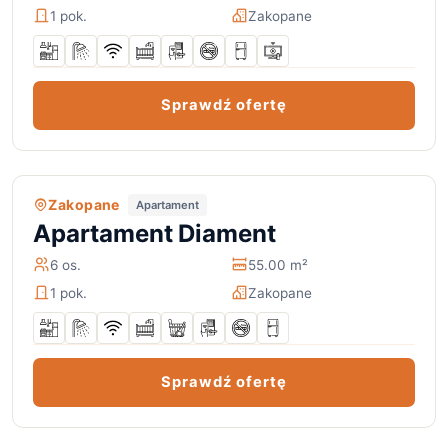
1 pok.
Zakopane
Sprawdź ofertę
Zakopane
Apartament
Apartament Diament
6 os.
55.00 m²
1 pok.
Zakopane
Sprawdź ofertę