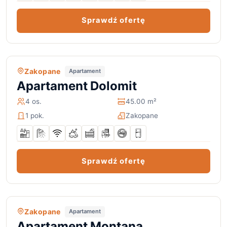
Sprawdź ofertę
Zakopane
Apartament
Apartament Dolomit
4 os.
45.00 m²
1 pok.
Zakopane
Sprawdź ofertę
Zakopane
Apartament
Apartament Montana