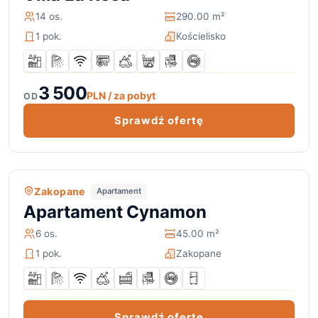
14 os.
290.00 m²
1 pok.
Kościelisko
3 500
PLN / za pobyt
OD
Sprawdź ofertę
−5%
Zakopane
Apartament
Apartament Cynamon
6 os.
45.00 m²
1 pok.
Zakopane
Sprawdź ofertę