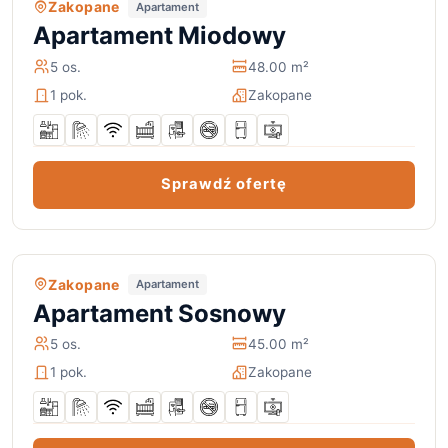
Zakopane
Apartament
Apartament Miodowy
5 os.
48.00 m²
1 pok.
Zakopane
Sprawdź ofertę
Zakopane
Apartament
Apartament Sosnowy
5 os.
45.00 m²
1 pok.
Zakopane