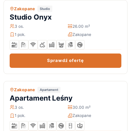
Zakopane
Studio
Studio Onyx
3 os.
26.00 m²
1 pok.
Zakopane
Sprawdź ofertę
Zakopane
Apartament
Apartament Leśny
3 os.
30.00 m²
1 pok.
Zakopane