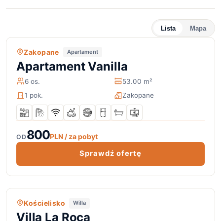
Lista
Mapa
Zakopane
Apartament
Apartament Vanilla
6 os.
53.00 m²
1 pok.
Zakopane
800
PLN / za pobyt
OD
Sprawdź ofertę
Kościelisko
Willa
Villa La Roca