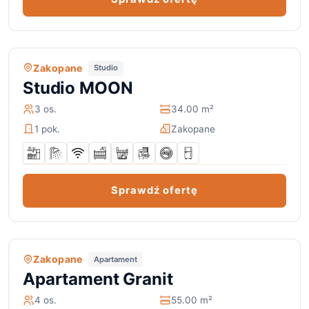
Zakopane
Studio
Studio MOON
3 os.
34.00 m²
1 pok.
Zakopane
Sprawdź ofertę
Zakopane
Apartament
Apartament Granit
4 os.
55.00 m²