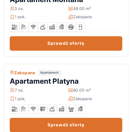
5 os.
48.00 m²
1 pok.
Zakopane
Sprawdź ofertę
Zakopane
Apartament
Apartament Platyna
7 os.
60.00 m²
1 pok.
Zakopane
Sprawdź ofertę