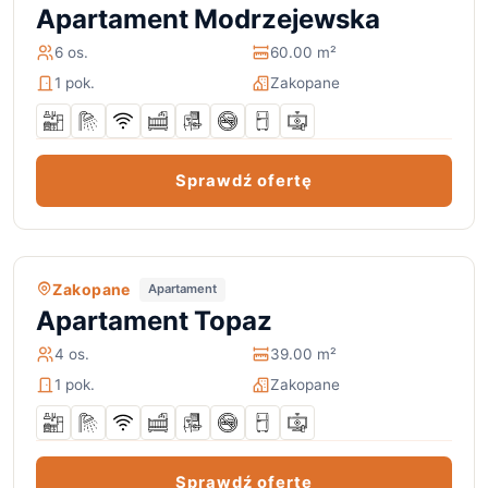
Apartament Modrzejewska
6 os.
60.00 m²
1 pok.
Zakopane
Sprawdź ofertę
Zakopane
Apartament
Apartament Topaz
4 os.
39.00 m²
1 pok.
Zakopane
Sprawdź ofertę