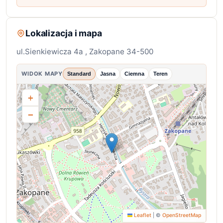
Lokalizacja i mapa
ul.Sienkiewicza 4a , Zakopane 34-500
WIDOK MAPY
Standard
Jasna
Ciemna
Teren
+
−
Leaflet
|
©
OpenStreetMap