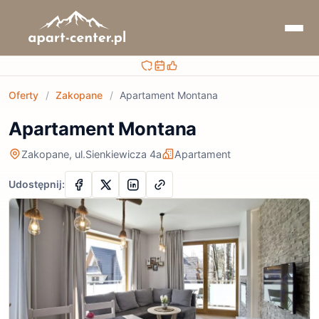
Bezpieczna rezerwacja
Sprawdzaj terminy i ceny
Obsługa przed i po rezerwacji
Oferty
/
Zakopane
/
Apartament Montana
Apartament Montana
Zakopane, ul.Sienkiewicza 4a
Apartament
Udostępnij: