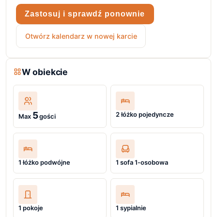
Zastosuj i sprawdź ponownie
Otwórz kalendarz w nowej karcie
W obiekcie
5
2 łóżko pojedyncze
Max
gości
1 łóżko podwójne
1 sofa 1-osobowa
1 pokoje
1 sypialnie