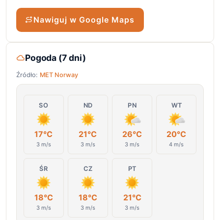
Nawiguj w Google Maps
Pogoda (7 dni)
Źródło:
MET Norway
SO
ND
PN
WT
17°C
21°C
26°C
20°C
3 m/s
3 m/s
3 m/s
4 m/s
ŚR
CZ
PT
18°C
18°C
21°C
3 m/s
3 m/s
3 m/s