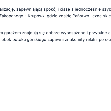
lizację, zapewniającą spokój i ciszę a jednocześnie szy
akopanego - Krupówki gdzie znajdą Państwo liczne sklepy,
garażem znajdują się dobrze wyposażone i przytulne ap
ż obok potoku górskiego zapewni znakomity relaks po dł