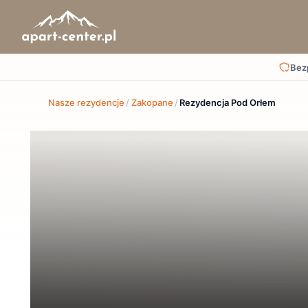
Bez
Nasze rezydencje
/
Zakopane
/
Rezydencja Pod Orłem