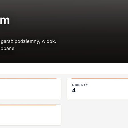
em
 garaż podziemny, widok.
akopane
OBIEKTY
4